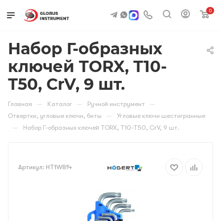
0
Набор Г-образных
ключей TORX, Т10-
Т50, CrV, 9 шт.
—
—
—
Главная
Каталог
Ручной инструмент
—
Отвертки, угловые ключи, биты
Угловые ключи шестигранные
—
Набор Г-образных ключей TORX, Т10-Т50, CrV, 9 шт.
Артикул:
HT1W814