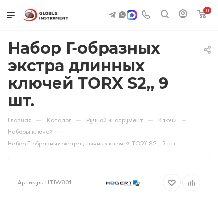
0
Набор Г-образных
экстра длинных
ключей TORX S2,, 9
шт.
—
—
—
—
Главная
Каталог
Ручной инструмент
Ключи
—
Наборы ключей
Набор Г-образных экстра длинных ключей TORX S2,, 9 шт.
Артикул:
HT1W831