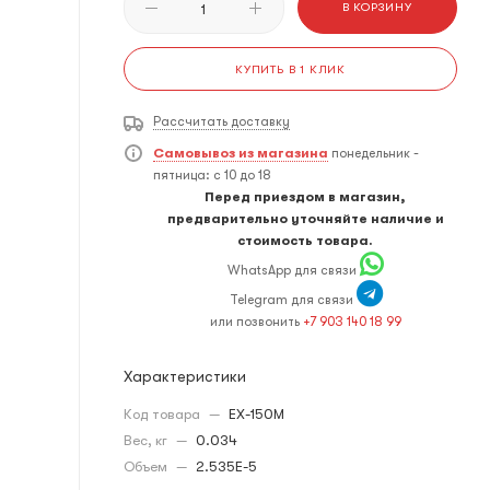
В КОРЗИНУ
КУПИТЬ В 1 КЛИК
Рассчитать доставку
Самовывоз из магазина
понедельник -
пятница: с 10 до 18
Перед приездом в магазин,
предварительно уточняйте наличие и
стоимость товара.
WhatsApp для связи
Telegram для связи
или позвонить
+7 903 140 18 99
Характеристики
Код товара
—
EX-150M
Вес, кг
—
0.034
Объем
—
2.535E-5