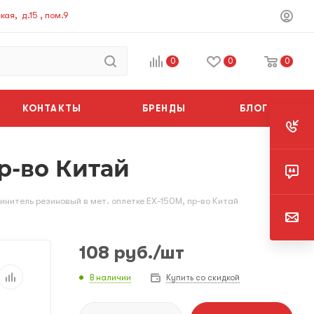
ая, д.15 , пом.9
0
0
0
КОНТАКТЫ
БРЕНДЫ
БЛОГ
р-во Китай
инитель резиновый в мет. оплетке EX-150M, пр-во Китай
108
руб.
/шт
В наличии
Купить со скидкой