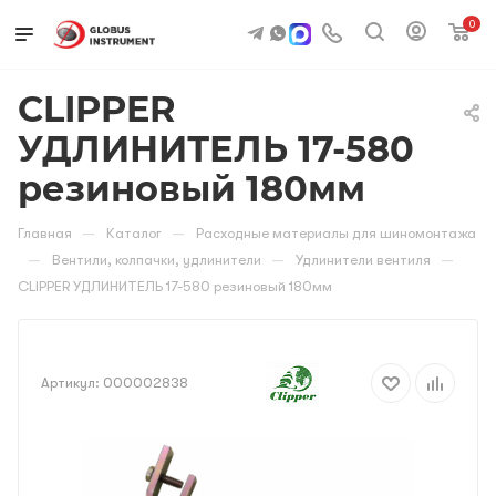
0
CLIPPER
УДЛИНИТЕЛЬ 17-580
резиновый 180мм
—
—
Главная
Каталог
Расходные материалы для шиномонтажа
—
—
—
Вентили, колпачки, удлинители
Удлинители вентиля
CLIPPER УДЛИНИТЕЛЬ 17-580 резиновый 180мм
Артикул:
000002838