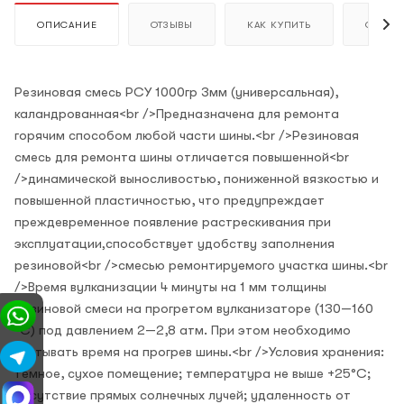
ОПИСАНИЕ
ОТЗЫВЫ
КАК КУПИТЬ
ОПЛАТ
Резиновая смесь РСУ 1000гр 3мм (универсальная),
каландрованная<br />Предназначена для ремонта
горячим способом любой части шины.<br />Резиновая
смесь для ремонта шины отличается повышенной<br
/>динамической выносливостью, пониженной вязкостью и
повышенной пластичностью, что предупреждает
преждевременное появление растрескивания при
эксплуатации‚способствует удобству заполнения
резиновой<br />смесью ремонтируемого участка шины.<br
/>Время вулканизации 4 минуты на 1 мм толщины
резиновой смеси на прогретом вулканизаторе (130—160
°С) под давлением 2—2,8 атм. При этом необходимо
учитывать время на прогрев шины.<br />Условия хранения:
темное, сухое помещение; температура не выше +25°С;
отсутствие прямых солнечных лучей; удаленность от