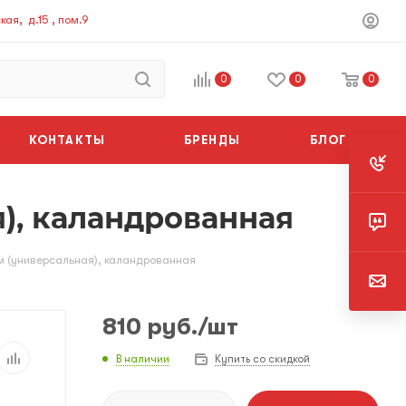
ая, д.15 , пом.9
0
0
0
КОНТАКТЫ
БРЕНДЫ
БЛОГ
я), каландрованная
м (универсальная), каландрованная
810
руб.
/шт
В наличии
Купить со скидкой