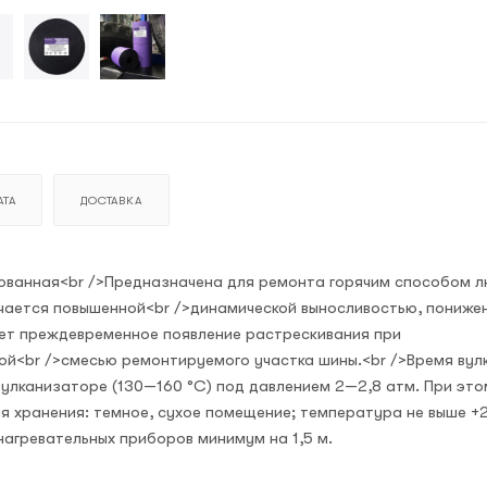
ТА
ДОСТАВКА
рованная<br />Предназначена для ремонта горячим способом 
ичается повышенной<br />динамической выносливостью, пониже
ет преждевременное появление растрескивания при
ой<br />смесью ремонтируемого участка шины.<br />Время вул
вулканизаторе (130—160 °С) под давлением 2—2,8 атм. При это
ия хранения: темное, сухое помещение; температура не выше +
нагревательных приборов минимум на 1,5 м.