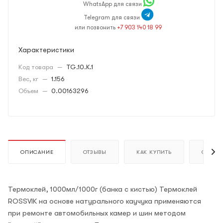
WhatsApp для связи
Telegram для связи
или позвонить
+7 903 140 18 99
Характеристики
Код товара
—
TG.10.K.1
Вес, кг
—
1.156
Объем
—
0.00163296
ОПИСАНИЕ
ОТЗЫВЫ
КАК КУПИТЬ
ОПЛАТ
Термоклей, 1000мл/1000г (банка с кистью) Термоклей
ROSSVIK на основе натурального каучука применяются
при ремонте автомобильных камер и шин методом