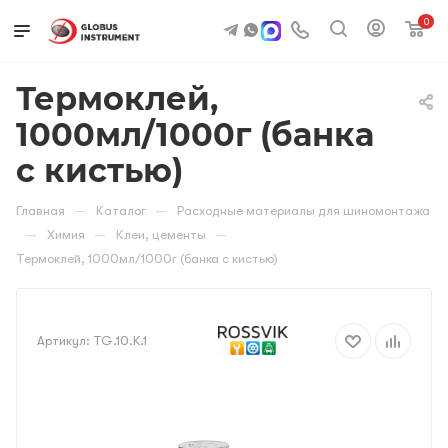
0
Термоклей,
1000мл/1000г (банка
с кистью)
—
—
Главная
Каталог
Расходные материалы для шиномонтажа
—
—
—
Химия
Клеи, цементы
Термоклей, 1000мл/1000г (банка с кистью)
Артикул:
TG.10.K.1