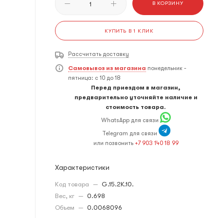
В КОРЗИНУ
КУПИТЬ В 1 КЛИК
Рассчитать доставку
Самовывоз из магазина
понедельник -
пятница: с 10 до 18
Перед приездом в магазин,
предварительно уточняйте наличие и
стоимость товара.
WhatsApp для связи
Telegram для связи
или позвонить
+7 903 140 18 99
Характеристики
Код товара
—
G.15.2K.10.
Вес, кг
—
0.698
Объем
—
0.0068096