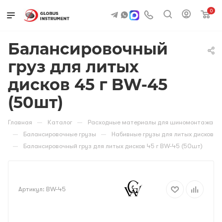
0
Балансировочный
груз для литых
дисков 45 г BW-45
(50шт)
—
—
Главная
Каталог
Расходные материалы для шиномонтажа
—
—
Балансировочные грузы
Набивные грузы для литых дисков
—
Балансировочный груз для литых дисков 45 г BW-45 (50шт)
Артикул:
BW-45