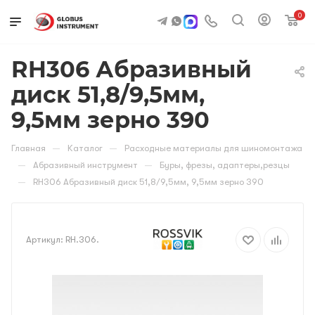
0
RH306 Абразивный
диск 51,8/9,5мм,
9,5мм зерно 390
—
—
Главная
Каталог
Расходные материалы для шиномонтажа
—
—
Абразивный инструмент
Буры, фрезы, адаптеры,резцы
—
RH306 Абразивный диск 51,8/9,5мм, 9,5мм зерно 390
Артикул:
RH.306.