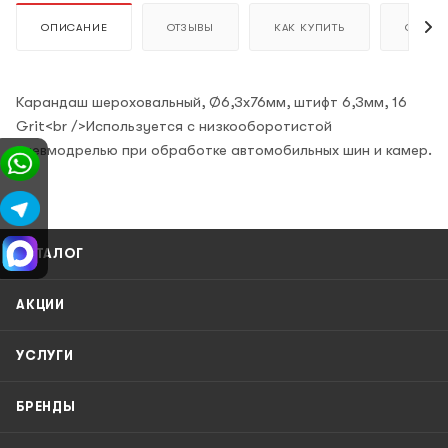
ОПИСАНИЕ
ОТЗЫВЫ
КАК КУПИТЬ
ОПЛАТ
Карандаш шероховальный, Ø6,3x76мм, штифт 6,3мм, 16
Grit<br />Используется с низкооборотистой
пневмодрелью при обработке автомобильных шин и камер.
КАТАЛОГ
АКЦИИ
УСЛУГИ
БРЕНДЫ