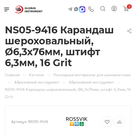
0
NS05-9416 Карандаш
шероховальный,
Ø6,3x76мм, штифт
6,3мм, 16 Grit
—
—
Главная
Каталог
Расходные материалы для шиномонтажа
—
—
—
Абразивный инструмент
Абразивный инструмент
NS05-9416 Карандаш шероховальный, Ø6,3x76мм, штифт 6,3мм, 16
Grit
Артикул:
NS05-9416