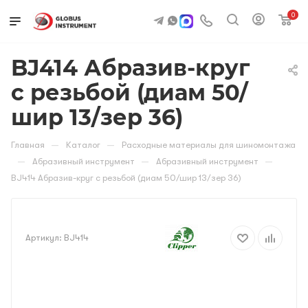
0
BJ414 Абразив-круг
с резьбой (диам 50/
шир 13/зер 36)
—
—
Главная
Каталог
Расходные материалы для шиномонтажа
—
—
—
Абразивный инструмент
Абразивный инструмент
BJ414 Абразив-круг с резьбой (диам 50/шир 13/зер 36)
Артикул:
BJ414