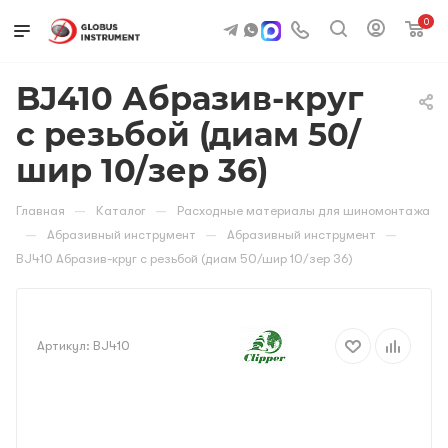
0
BJ410 Абразив-круг
с резьбой (диам 50/
шир 10/зер 36)
—
—
Главная
Каталог
Расходные материалы для шиномонтажа
—
—
—
Абразивный инструмент
Абразивный инструмент
BJ410 Абразив-круг с резьбой (диам 50/шир 10/зер 36)
Артикул:
BJ410