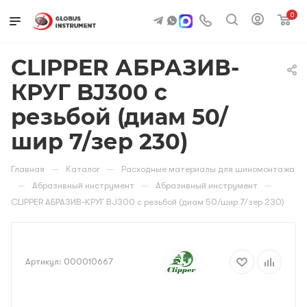
0
CLIPPER АБРАЗИВ-
КРУГ BJ300 с
резьбой (диам 50/
шир 7/зер 230)
—
—
Главная
Каталог
Расходные материалы для шиномонтажа
—
—
—
Абразивный инструмент
Абразивный инструмент
CLIPPER АБРАЗИВ-КРУГ BJ300 с резьбой (диам 50/шир 7/зер 230)
Артикул:
000010667