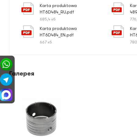
Karta produktowa
Ka
HT6D484_RU.pdf
489
685,4 кб
776,
Karta produktowa
Ka
HT6D484_EN.pdf
HT
667 кб
780
Галерея