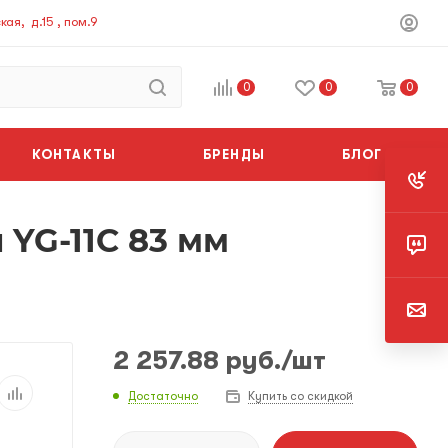
ая, д.15 , пом.9
0
0
0
КОНТАКТЫ
БРЕНДЫ
БЛОГ
 YG-11C 83 мм
2 257.88
руб.
/шт
Достаточно
Купить со скидкой