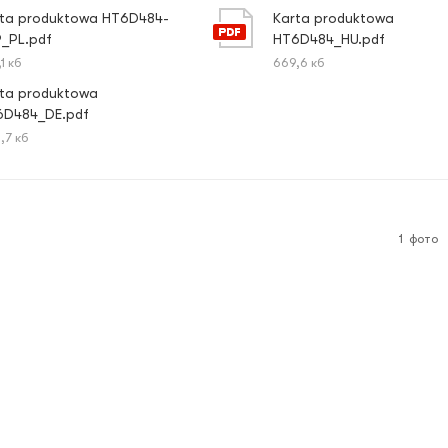
rta produktowa HT6D484-
Karta produktowa
_PL.pdf
HT6D484_HU.pdf
1 кб
669,6 кб
rta produktowa
6D484_DE.pdf
,7 кб
1
фото