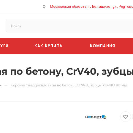
Московская область, г. Балашиха, ул. Реутовск
УГИ
КАК КУПИТЬ
КОМПАНИЯ
 по бетону, CrV40, зубцы
—
Коронка твердосплавная по бетону, CrV40, зубцы YG-11C 83 мм