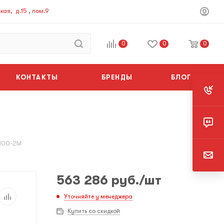
ая, д.15 , пом.9
0
0
0
КОНТАКТЫ
БРЕНДЫ
БЛОГ
D100-2M
563 286
руб.
/шт
Уточняйте у менеджера
Купить со скидкой