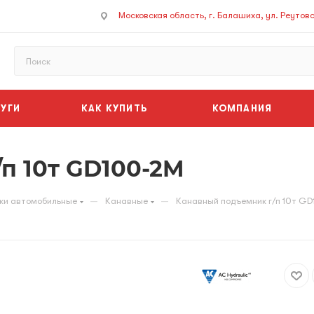
Московская область, г. Балашиха, ул. Реутовск
УГИ
КАК КУПИТЬ
КОМПАНИЯ
п 10т GD100-2M
—
—
ки автомобильные
Канавные
Канавный подъемник г/п 10т G