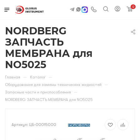
0
NORDBERG
ЗАПЧАСТЬ
МЕМБРАНА для
NO5025
—
—
Главная
Каталог
—
Оборудование для замены технических жидкостей
—
Запасные части и приспособления
NORDBERG ЗАПЧАСТЬ МЕМБРАНА для NO5025
Артикул:
ЦБ-00015000