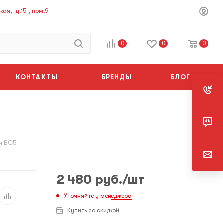
ая, д.15 , пом.9
0
0
0
КОНТАКТЫ
БРЕНДЫ
БЛОГ
я BC5
2 480
руб.
/шт
Уточняйте у менеджера
Купить со скидкой