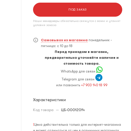
ПОД ЗАКАЗ
Наши менеджеры обязательно свяжутся с вами и уточнят
условия заказа
Самовывоз из магазина
понедельник -
пятница: с 10 до 18
Перед приездом в магазин,
предварительно уточняйте наличие и
стоимость товара.
WhatsApp для связи
Telegram для связи
или позвонить
+7 903 140 18 99
Характеристики
Код товара
—
ЦБ-00012014
!
Цена действительна только для интернет-магазина
и может отличаться от цен в розничных магазинах.