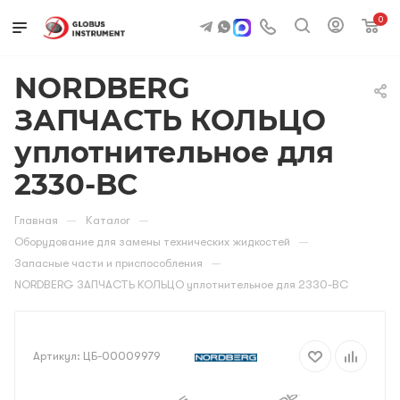
0
NORDBERG
ЗАПЧАСТЬ КОЛЬЦО
уплотнительное для
2330-BC
—
—
Главная
Каталог
—
Оборудование для замены технических жидкостей
—
Запасные части и приспособления
NORDBERG ЗАПЧАСТЬ КОЛЬЦО уплотнительное для 2330-BC
Артикул:
ЦБ-00009979