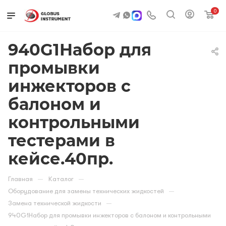
0
940G1Набор для
промывки
инжекторов с
балоном и
контрольными
тестерами в
кейсе.40пр.
—
—
Главная
Каталог
—
Оборудование для замены технических жидкостей
—
Замена технической жидкости
940G1Набор для промывки инжекторов с балоном и контрольными