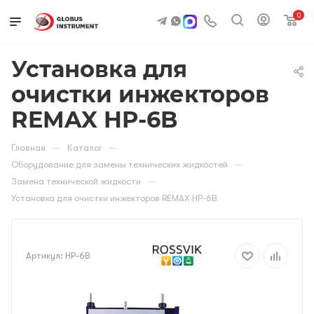
0
Установка для
очистки инжекторов
REMAX HP-6B
—
—
Главная
Каталог
—
Оборудование для замены технических жидкостей
—
Замена технической жидкости
Установка для очистки инжекторов REMAX HP-6B
Артикул:
HP-6B