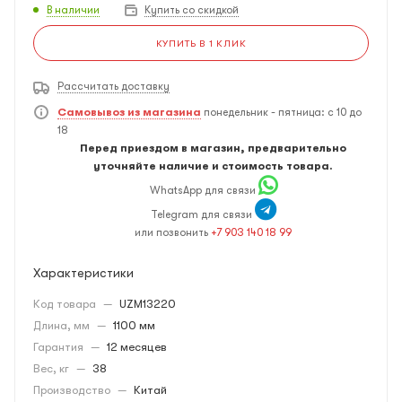
В наличии
Купить со скидкой
КУПИТЬ В 1 КЛИК
Рассчитать доставку
Самовывоз из магазина
понедельник - пятница: с 10 до
18
Перед приездом в магазин, предварительно
уточняйте наличие и стоимость товара.
WhatsApp для связи
Telegram для связи
или позвонить
+7 903 140 18 99
Характеристики
Код товара
—
UZM13220
Длина, мм
—
1100 мм
Гарантия
—
12 месяцев
Вес, кг
—
38
Производство
—
Китай