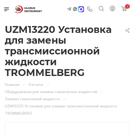
0
UZM13220 Установка
для замены
трансмиссионной
жидкости
TROMMELBERG
—
—
Главная
Каталог
—
Оборудование для замены технических жидкостей
—
Замена технической жидкости
UZM13220 Установка для замены трансмиссионной жидкости
TROMMELBERG