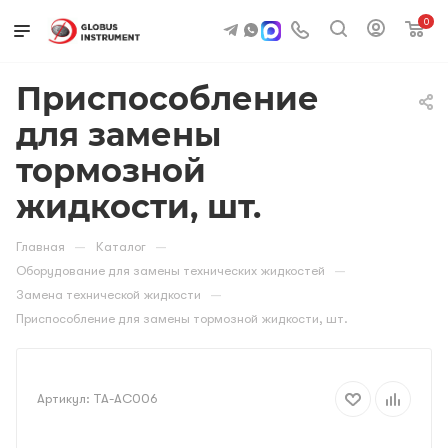
0
Приспособление
для замены
тормозной
жидкости, шт.
—
—
Главная
Каталог
—
Оборудование для замены технических жидкостей
—
Замена технической жидкости
Приспособление для замены тормозной жидкости, шт.
Артикул:
TA-AC006