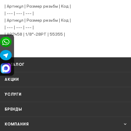
| Артикул | Размер резьбы | Код |
| --- | --- | --- |
| Артикул | Размер резьбы | Код |
| --- | --- | --- |
| A92458 | 1/8"-28PT | 55355 |
КАТАЛОГ
АКЦИИ
УСЛУГИ
БРЕНДЫ
КОМПАНИЯ