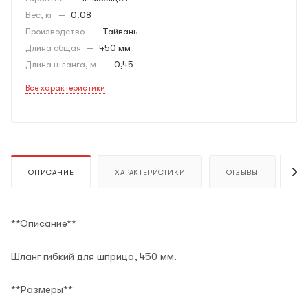
Вес, кг
—
0.08
Производство
—
Тайвань
Длина общая
—
450 мм
Длина шланга, м
—
0,45
Все характеристики
ОПИСАНИЕ
ХАРАКТЕРИСТИКИ
ОТЗЫВЫ
К
**Описание**
Шланг гибкий для шприца, 450 мм.
**Размеры**