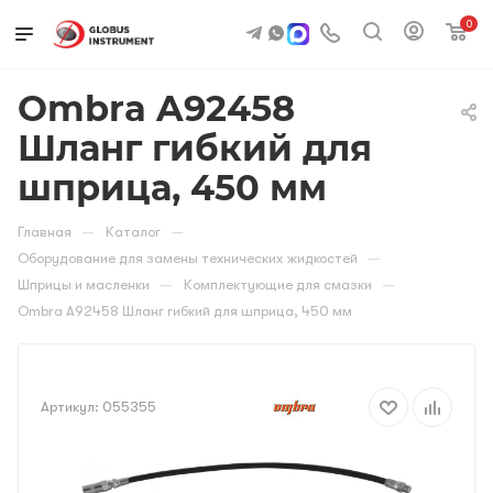
0
Ombra A92458
Шланг гибкий для
шприца, 450 мм
—
—
Главная
Каталог
—
Оборудование для замены технических жидкостей
—
—
Шприцы и масленки
Комплектующие для смазки
Ombra A92458 Шланг гибкий для шприца, 450 мм
Артикул:
055355