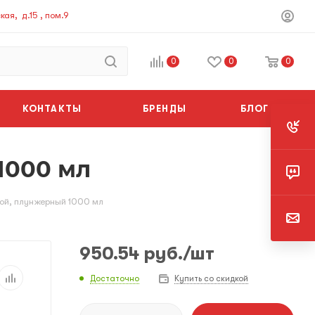
ая, д.15 , пом.9
0
0
0
КОНТАКТЫ
БРЕНДЫ
БЛОГ
1000 мл
й, плунжерный 1000 мл
950.54
руб.
/шт
Достаточно
Купить со скидкой