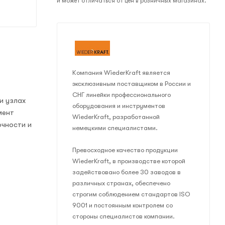
и может отличаться от цен в розничных магазинах.
Компания WiederKraft является
эксклюзивным поставщиком в России и
СНГ линейки профессионального
и узлах
оборудования и инструментов
мент
WiederKraft, разработанной
очности и
немецкими специалистами.
Превосходное качество продукции
WiederKraft, в производстве которой
задействовано более 30 заводов в
различных странах, обеспечено
строгим соблюдением стандартов ISO
9001 и постоянным контролем со
стороны специалистов компании.