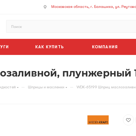
Московская область, г. Балашиха, ул. Реутовск
УГИ
КАК КУПИТЬ
КОМПАНИЯ
озаливной, плунжерный 
—
—
идкостей
Шприцы и масленки
WDK-65199 Шприц маслозаливно