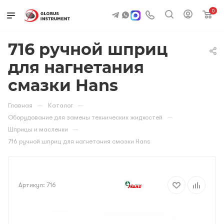
0
716 ручной шприц
для нагнетания
смазки Hans
—
—
Главная
Каталог
—
Оборудование для замены технических жидкостей
—
Шприцы и масленки
716 ручной шприц для нагнетания смазки Hans
Артикул:
716