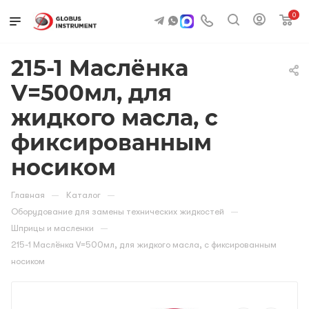
0
215-1 Маслёнка
V=500мл, для
жидкого масла, с
фиксированным
носиком
—
—
Главная
Каталог
—
Оборудование для замены технических жидкостей
—
Шприцы и масленки
215-1 Маслёнка V=500мл, для жидкого масла, с фиксированным
носиком