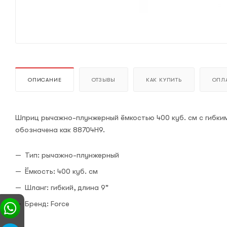
ОПИСАНИЕ
ОТЗЫВЫ
КАК КУПИТЬ
ОПЛА
Шприц рычажно-плунжерный ёмкостью 400 куб. см с гибким
обозначена как 88704H9.
Тип: рычажно-плунжерный
Ёмкость: 400 куб. см
Шланг: гибкий, длина 9"
Бренд: Force