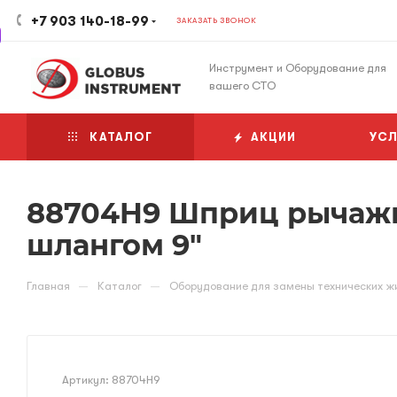
+7 903 140-18-99
ЗАКАЗАТЬ ЗВОНОК
Инструмент и Оборудование для
вашего СТО
КАТАЛОГ
АКЦИИ
УСЛ
88704H9 Шприц рычажн
шлангом 9"
—
—
Главная
Каталог
Оборудование для замены технических ж
Артикул:
88704H9