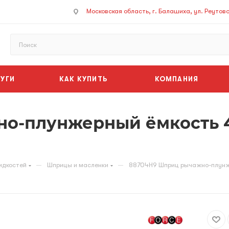
Московская область, г. Балашиха, ул. Реутовск
УГИ
КАК КУПИТЬ
КОМПАНИЯ
о-плунжерный ёмкость 4
—
—
идкостей
Шприцы и масленки
88704H9 Шприц рычажно-плунже