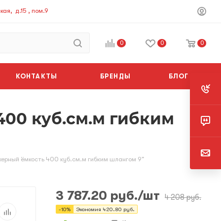
ая, д.15 , пом.9
0
0
0
КОНТАКТЫ
БРЕНДЫ
БЛОГ
00 куб.см.м гибким
рный ёмкость 400 куб.см.м гибким шлангом 9"
3 787.20
руб.
/шт
4 208
руб.
-
10
%
Экономия
420.80
руб.