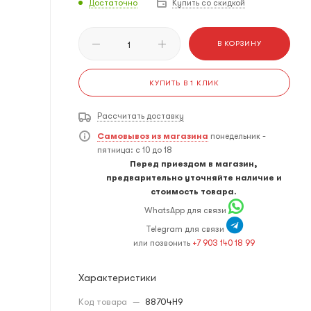
Достаточно
Купить со скидкой
В КОРЗИНУ
КУПИТЬ В 1 КЛИК
Рассчитать доставку
Самовывоз из магазина
понедельник -
пятница: с 10 до 18
Перед приездом в магазин,
предварительно уточняйте наличие и
стоимость товара.
WhatsApp для связи
Telegram для связи
или позвонить
+7 903 140 18 99
Характеристики
Код товара
—
88704H9