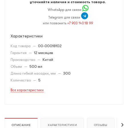
уточняйте наличие и стоимость товара.
WhatsApp для связи
Telegram для связи
или позвонить
+7 903 140 18 99
Характеристики
Код товара
—
00-00018102
Гарантия
—
12 месяцев
Производство
—
Китай
Объем
—
500 мл
Длина гибкой насадки, мм
—
300
Количество
—
5
Все характеристики
ОПИСАНИЕ
ХАРАКТЕРИСТИКИ
ОТЗЫВЫ
К