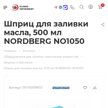
0
Шприц для заливки
масла, 500 мл
NORDBERG NO1050
—
—
Главная
Каталог
—
Оборудование для замены технических жидкостей
—
Шприцы и масленки
Шприц для заливки масла, 500 мл NORDBERG NO1050
Артикул:
00-00018102