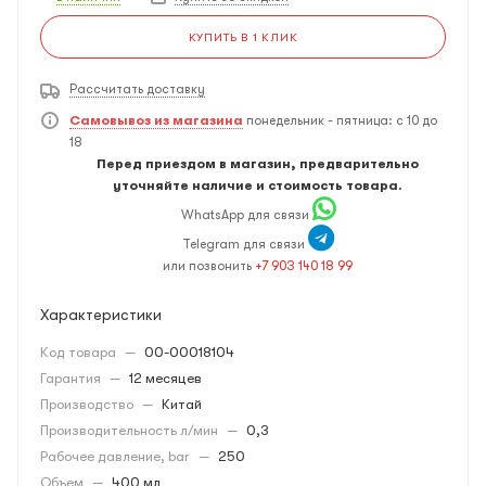
КУПИТЬ В 1 КЛИК
Рассчитать доставку
Самовывоз из магазина
понедельник - пятница: с 10 до
18
Перед приездом в магазин, предварительно
уточняйте наличие и стоимость товара.
WhatsApp для связи
Telegram для связи
или позвонить
+7 903 140 18 99
Характеристики
Код товара
—
00-00018104
Гарантия
—
12 месяцев
Производство
—
Китай
Производительность л/мин
—
0,3
Рабочее давление, bar
—
250
Объем
—
400 мл