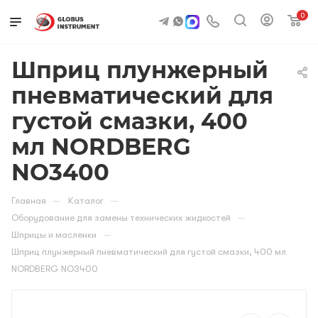
0
Шприц плунжерный
пневматический для
густой смазки, 400
мл NORDBERG
NO3400
—
—
Главная
Каталог
—
Оборудование для замены технических жидкостей
—
Шприцы и масленки
Шприц плунжерный пневматический для густой смазки, 400 мл
NORDBERG NO3400