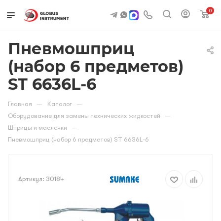
0
Пневмошприц
(набор 6 предметов)
ST 6636L-6
—
—
Главная
Каталог
—
Оборудование для замены технических жидкостей
—
Шприцы и масленки
Пневмошприц (набор 6 предметов) ST 6636L-6
Артикул:
30184