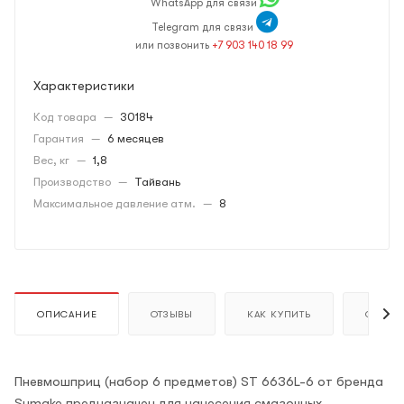
WhatsApp для связи
Telegram для связи
или позвонить
+7 903 140 18 99
Характеристики
Код товара
—
30184
Гарантия
—
6 месяцев
Вес, кг
—
1,8
Производство
—
Тайвань
Максимальное давление атм.
—
8
ОПИСАНИЕ
ОТЗЫВЫ
КАК КУПИТЬ
ОПЛАТ
Пневмошприц (набор 6 предметов) ST 6636L-6 от бренда
Sumake предназначен для нанесения смазочных