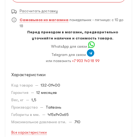
Рассчитать доставку
Самовывоз из магазина
понедельник - пятница: с 10 до
18
Перед приездом в магазин, предварительно
уточняйте наличие и стоимость товара.
WhatsApp для связи
Telegram для связи
или позвонить
+7 903 140 18 99
Характеристики
Код товара
—
132-01400
Гарантия
—
12 месяцев
Вес, кг
—
1,5
Производство
—
Тайвань
Габариты в мм.
—
415х140х65
Максимальное давление атм.
—
710
Все характеристики