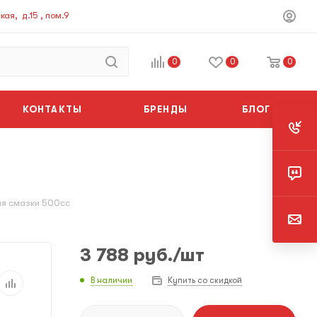
ая, д.15 , пом.9
0
0
0
КОНТАКТЫ
БРЕНДЫ
БЛОГ
ия смазки 500cc
3 788
руб.
/шт
В наличии
Купить со скидкой