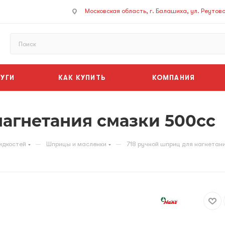
Московская область, г. Балашиха, ул. Реутовск
УГИ
КАК КУПИТЬ
КОМПАНИЯ
нагнетания смазки 500cc
—
—
идкостей
Шприцы и масленки
718 ручной шприц для нагнетан