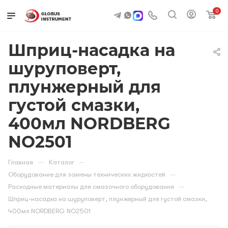
0
Шприц-насадка на
шуруповерт,
плунжерный для
густой смазки,
400мл NORDBERG
NO2501
—
—
Главная
Каталог
—
Оборудование для замены технических жидкостей
—
Расходные материалы для смазочного оборудования
Шприц-насадка на шуруповерт, плунжерный для густой смазки,
400мл NORDBERG NO2501