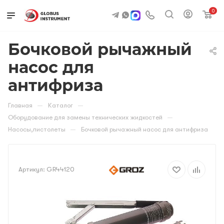
0
Бочковой рычажный
насос для
антифриза
—
—
Главная
Каталог
—
Оборудование для замены технических жидкостей
—
Насосы,пистолеты
Бочковой рычажный насос для антифриза
Артикул:
GR44120