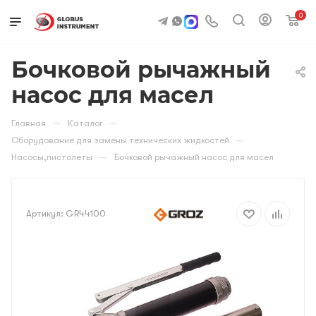
0
Бочковой рычажный
насос для масел
—
—
Главная
Каталог
—
Оборудование для замены технических жидкостей
—
Насосы,пистолеты
Бочковой рычажный насос для масел
Артикул:
GR44100