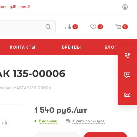
ая, д.15 , пом.9
0
0
0
КОНТАКТЫ
БРЕНДЫ
БЛОГ
К 135-00006
лическая МАСТАК 135-00006
1 540
руб.
/шт
В наличии
Купить со скидкой