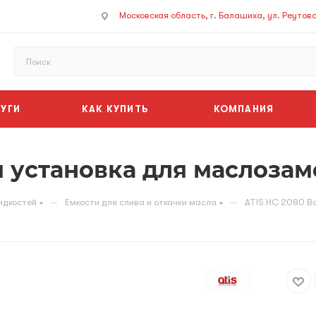
Московская область, г. Балашиха, ул. Реутовск
УГИ
КАК КУПИТЬ
КОМПАНИЯ
я установка для маслоза
—
—
идкостей
Емкости для слива и откачки масла
ATIS HC 2080 В