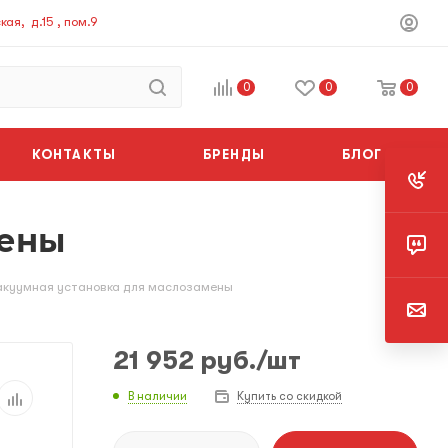
ая, д.15 , пом.9
0
0
0
КОНТАКТЫ
БРЕНДЫ
БЛОГ
мены
акуумная установка для маслозамены
21 952
руб.
/шт
В наличии
Купить со скидкой