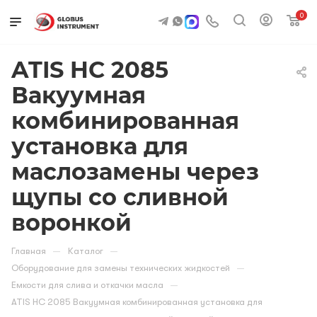
0
ATIS HC 2085
Вакуумная
комбинированная
установка для
маслозамены через
щупы со сливной
воронкой
—
—
Главная
Каталог
—
Оборудование для замены технических жидкостей
—
Емкости для слива и откачки масла
ATIS HC 2085 Вакуумная комбинированная установка для