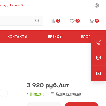
ая, д.15 , пом.9
0
0
0
КОНТАКТЫ
БРЕНДЫ
БЛОГ
3 920
руб.
/шт
В наличии
Купить со скидкой