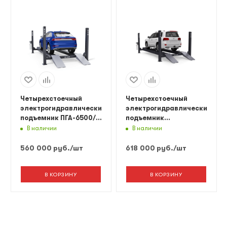
Четырехстоечный
Четырехстоечный
электрогидравлический
электрогидравлический
подъемник ПГА-6500/4
подъемник
(слесарный) Серый
ПГА-6500/4Серый
В наличии
В наличии
Синий
Синий
560 000
руб.
/шт
618 000
руб.
/шт
В КОРЗИНУ
В КОРЗИНУ