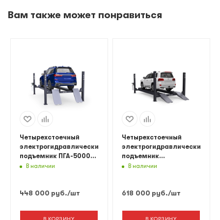
Вам также может понравиться
Четырехстоечный
Четырехстоечный
электрогидравлический
электрогидравлический
подъемник ПГА-5000/4
подъемник
(слесарный) Синий
ПГА-6500/4Серый
В наличии
В наличии
Серый Красный
Синий
448 000
руб.
/шт
618 000
руб.
/шт
В КОРЗИНУ
В КОРЗИНУ