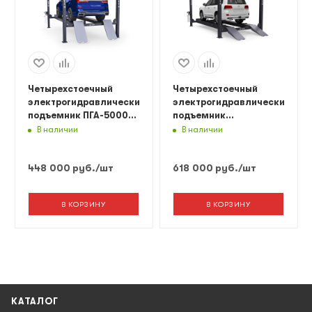
Четырехстоечный
Четырехстоечный
электрогидравлический
электрогидравлический
подъемник ПГА-5000/4
подъемник
(слесарный) Синий
ПГА-6500/4Серый
В наличии
В наличии
Серый Красный
Синий
448 000
руб.
/шт
618 000
руб.
/шт
В КОРЗИНУ
В КОРЗИНУ
КАТАЛОГ