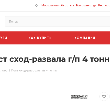
Московская область, г. Балашиха, ул. Реутовск
УГИ
КАК КУПИТЬ
КОМПАНИЯ
ст сход-развала г/п 4 тон
A_set_2 Пост сход-развала г/п 4 тонны