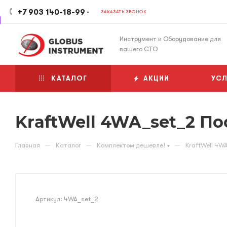
+7 903 140-18-99
ЗАКАЗАТЬ ЗВОНОК
Инструмент и Оборудование для
вашего СТО
КАТАЛОГ
АКЦИИ
УСЛ
KraftWell 4WA_set_2 По
—
—
—
Главная
Каталог
Комплектом дешевле!
KraftWell 4W
Артикул:
4WA_set_2