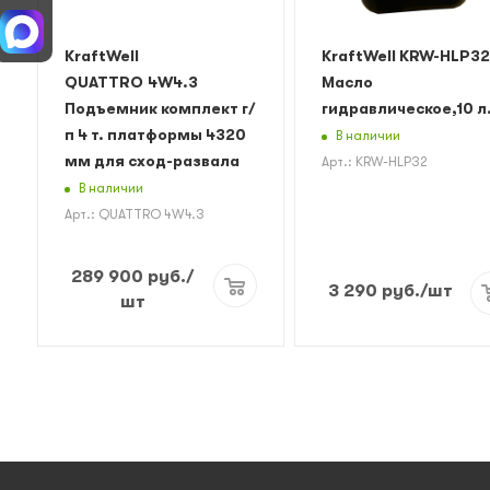
KraftWell
KraftWell KRW-HLP32
QUATTRO 4W4.3
Масло
Подъемник комплект г/
гидравлическое,10 л
п 4 т. платформы 4320
В наличии
мм для сход-развала
Арт.: KRW-HLP32
В наличии
Арт.: QUATTRO 4W4.3
289 900
руб.
/
3 290
руб.
/шт
шт