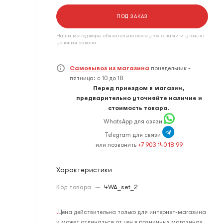
ПОД ЗАКАЗ
Наши менеджеры обязательно свяжутся с вами и уточнят
условия заказа
Самовывоз из магазина
понедельник -
пятница: с 10 до 18
Перед приездом в магазин,
предварительно уточняйте наличие и
стоимость товара.
WhatsApp для связи
Telegram для связи
или позвонить
+7 903 140 18 99
Характеристики
Код товара
—
4WA_set_2
!
Цена действительна только для интернет-магазина
и может отличаться от цен в розничных магазинах.