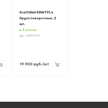
KraftWell KRWTPL4
Круги поворотные, 2
.
шт.
В наличии
Арт.: KRWTPL4
19 900
руб.
/шт