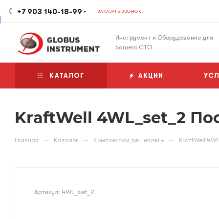
+7 903 140-18-99
ЗАКАЗАТЬ ЗВОНОК
Инструмент и Оборудование для
вашего СТО
КАТАЛОГ
АКЦИИ
УСЛ
KraftWell 4WL_set_2 Пос
—
—
—
Главная
Каталог
Комплектом дешевле!
KraftWell 4W
Артикул:
4WL_set_2