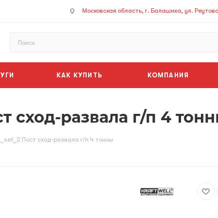
Московская область, г. Балашиха, ул. Реутовск
УГИ
КАК КУПИТЬ
КОМПАНИЯ
т сход-развала г/п 4 тон
L_set_2 Пост сход-развала г/п 4 тонны