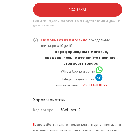
ПОД ЗАКАЗ
Наши менеджеры обязательно свяжутся с вами и уточнят
условия заказа
Самовывоз из магазина
понедельник -
пятница: с 10 до 18
Перед приездом в магазин,
предварительно уточняйте наличие и
стоимость товара.
WhatsApp для связи
Telegram для связи
или позвонить
+7 903 140 18 99
Характеристики
Код товара
—
4WL_set_2
!
Цена действительна только для интернет-магазина
и может отличаться от цен в розничных магазинах.