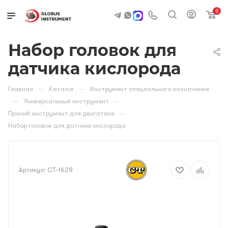
0
Набор головок для
датчика кислорода
—
—
Главная
Каталог
Инструмент специального назначения
—
—
Универсальный инструмент
—
Прочий инструмент для двигателя
Набор головок для датчика кислорода
Артикул:
CT-1628