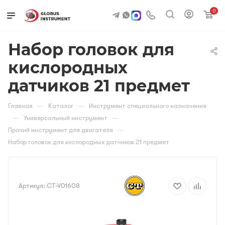
0
Набор головок для
кислородных
датчиков 21 предмет
—
—
Главная
Каталог
Инструмент специального назначения
—
—
Универсальный инструмент
—
Прочий инструмент для двигателя
Набор головок для кислородных датчиков 21 предмет
Артикул:
CT-V01608