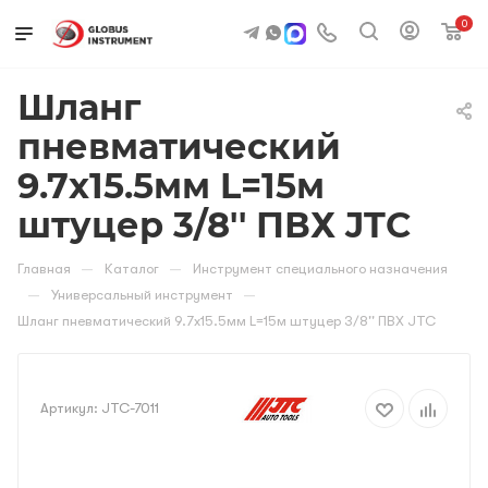
0
Шланг
пневматический
9.7х15.5мм L=15м
штуцер 3/8'' ПВХ JTC
—
—
Главная
Каталог
Инструмент специального назначения
—
—
Универсальный инструмент
Шланг пневматический 9.7х15.5мм L=15м штуцер 3/8'' ПВХ JTC
Артикул:
JTC-7011