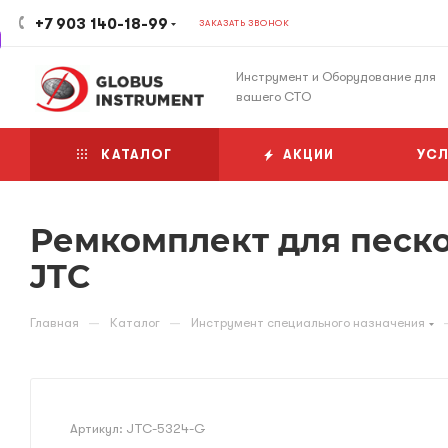
+7 903 140-18-99
ЗАКАЗАТЬ ЗВОНОК
Инструмент и Оборудование для
вашего СТО
КАТАЛОГ
АКЦИИ
УСЛ
Ремкомплект для песко
JTC
—
—
Главная
Каталог
Инструмент специального назначения
Артикул:
JTC-5324-G