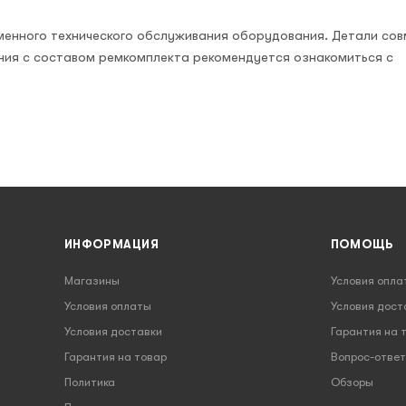
менного технического обслуживания оборудования. Детали со
ния с составом ремкомплекта рекомендуется ознакомиться с
ИНФОРМАЦИЯ
ПОМОЩЬ
Магазины
Условия опла
Условия оплаты
Условия дост
Условия доставки
Гарантия на 
Гарантия на товар
Вопрос-ответ
Политика
Обзоры