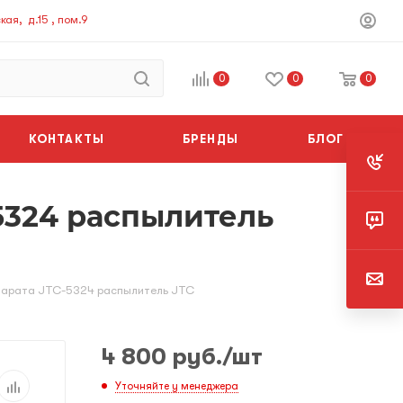
ая, д.15 , пом.9
0
0
0
КОНТАКТЫ
БРЕНДЫ
БЛОГ
5324 распылитель
ппарата JTC-5324 распылитель JTC
4 800
руб.
/шт
Уточняйте у менеджера