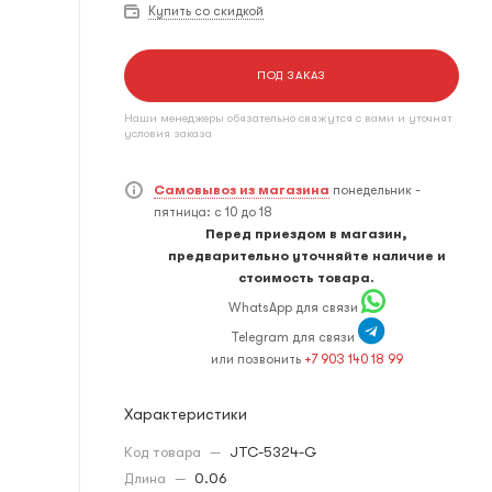
Купить со скидкой
ПОД ЗАКАЗ
Наши менеджеры обязательно свяжутся с вами и уточнят
условия заказа
Самовывоз из магазина
понедельник -
пятница: с 10 до 18
Перед приездом в магазин,
предварительно уточняйте наличие и
стоимость товара.
WhatsApp для связи
Telegram для связи
или позвонить
+7 903 140 18 99
Характеристики
Код товара
—
JTC-5324-G
Длина
—
0.06