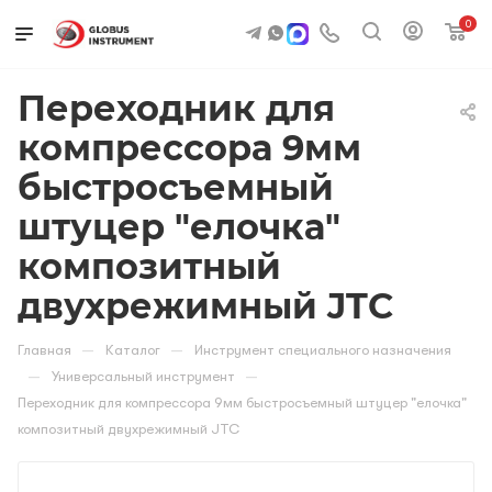
0
Переходник для
компрессора 9мм
быстросъемный
штуцер "елочка"
композитный
двухрежимный JTC
—
—
Главная
Каталог
Инструмент специального назначения
—
—
Универсальный инструмент
Переходник для компрессора 9мм быстросъемный штуцер "елочка"
композитный двухрежимный JTC